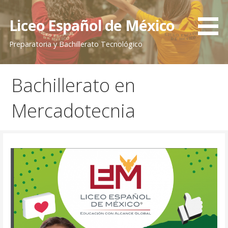
Saltar
al
Liceo Español de México
contenido
Preparatoria y Bachillerato Tecnológico
Bachillerato en
Mercadotecnia