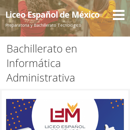
Saltar
al
Liceo Español de México
contenido
Preparatoria y Bachillerato Tecnológico
Bachillerato en
Informática
Administrativa